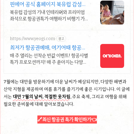
핀에어 공식 홈페이지 북유럽 감성의
편안한 비행
북유럽 감성의 기내 인테리어와 프리미엄
좌석으로 항공권특가 여행하기 비행기 가
격 걱정없이 유럽으로 출발!
https://www.yeogi.com
광고
최저가 항공권예매, 여기어때 항공
+숙소 묶음 할인 혜택
매 주 열리는 선착순 반값 이벤트! 항공사별
특가 프로모션까지! 매 주 쏟아지는 다양한
혜택! 앱으로 알림 받고 똑똑하게 항공권 예
매하기
7월에는 대만을 방문하기에 더운 날씨가 예상되지만, 다양한 해변과
산악 지형을 제공하여 여름 휴가를 즐기기에 좋은 시기입니다. 이 글에
서는
대만 7월의 날씨, 적절한 옷차림
, 주요 축제, 그리고 여행을 위해
필요한 준비물에 대해 알아보겠습니다.
🔗
최신 항공권 특가 확인하기
👈