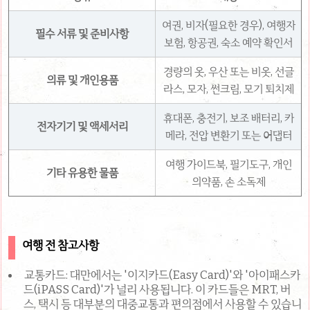
여권, 비자(필요한 경우), 여행자
필수 서류 및 준비사항
보험, 항공권, 숙소 예약 확인서
경량의 옷, 우산 또는 비옷, 선글
의류 및 개인용품
라스, 모자, 썬크림, 모기 퇴치제
휴대폰, 충전기, 보조 배터리, 카
전자기기 및 액세서리
메라, 전압 변환기 또는 어댑터
여행 가이드북, 필기도구, 개인
기타 유용한 물품
의약품, 손 소독제
여행 전 참고사항
교통카드: 대만에서는 '이지카드(Easy Card)'와 '아이패스카
드(iPASS Card)'가 널리 사용됩니다. 이 카드들은 MRT, 버
스, 택시 등 대부분의 대중교통과 편의점에서 사용할 수 있습니