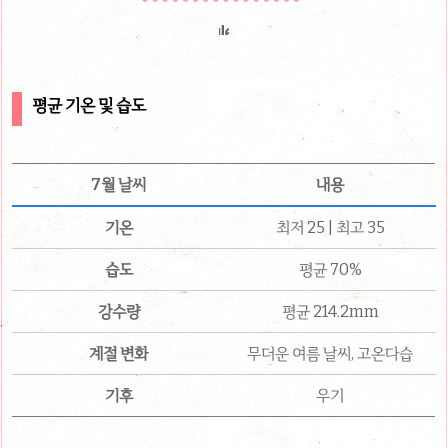
평균 기온 및 습도
7월 날씨
내용
기온
최저 25 | 최고 35
습도
평균 70%
강수량
평균 214.2mm
계절 변화
무더운 여름 날씨, 고온다습
기후
우기