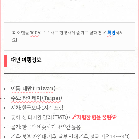
⏬ 여행을
100%
똑똑하고 현명하게 즐기고 싶다면 꼭
확인
하세
요!
대만 여행정보
이름: 대만 (Taiwan)
수도: 타이베이 (Taipei)
시차: 한국보다 1시간 느림
통화: 신 타이완 달러 (TWD) /
🔗저렴한 환율 꿀팁💡
물가: 한국과 비슷하거나 약간 높음
기후: 북부 아열대 기후, 남부 열대 기후, 평균 기온 14~34℃